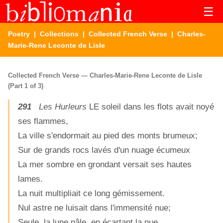
☰
Poetry
|
Collections
|
Collected French Verse
| Charles-
Marie-Rene Leconte de Lisle
Collected French Verse — Charles-Marie-Rene Leconte de Lisle
(Part 1 of 3)
291
Les Hurleurs
LE soleil dans les flots avait noyé
ses flammes,
La ville s'endormait au pied des monts brumeux;
Sur de grands rocs lavés d'un nuage écumeux
La mer sombre en grondant versait ses hautes
lames.
La nuit multipliait ce long gémissement.
Nul astre ne luisait dans l'immensité nue;
Seule, la lune pâle, en écartant la nue,