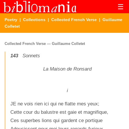
☰
Poetry
|
Collections
|
Collected French Verse
| Guillaume
Colletet
Collected French Verse — Guillaume Colletet
143
Sonnets
La Maison de Ronsard
i
JE ne vois rien ici qui ne flatte mes yeux;
Cette cour du balustre est gaie et magnifique,
Ces superbes lions qui gardent ce portique
Adoucissent pour moi leurs regards furieux.