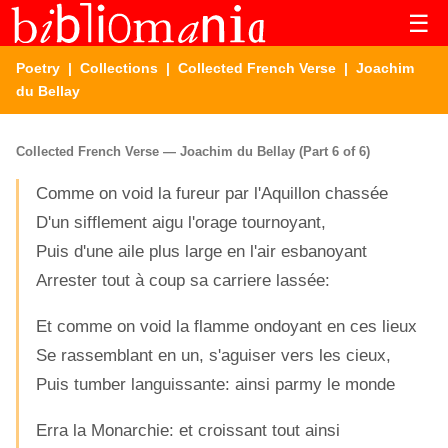
☰
Poetry
|
Collections
|
Collected French Verse
| Joachim
du Bellay
Collected French Verse — Joachim du Bellay (Part 6 of 6)
Comme on void la fureur par l'Aquillon chassée
D'un sifflement aigu l'orage tournoyant,
Puis d'une aile plus large en l'air esbanoyant
Arrester tout à coup sa carriere lassée:
Et comme on void la flamme ondoyant en ces lieux
Se rassemblant en un, s'aguiser vers les cieux,
Puis tumber languissante: ainsi parmy le monde
Erra la Monarchie: et croissant tout ainsi