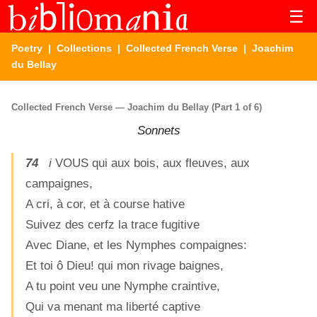
☰
Poetry
|
Collections
|
Collected French Verse
| Joachim
du Bellay
Collected French Verse — Joachim du Bellay (Part 1 of 6)
Sonnets
74
i
VOUS qui aux bois, aux fleuves, aux
campaignes,
A cri, à cor, et à course hative
Suivez des cerfz la trace fugitive
Avec Diane, et les Nymphes compaignes:
Et toi ô Dieu! qui mon rivage baignes,
A tu point veu une Nymphe craintive,
Qui va menant ma liberté captive